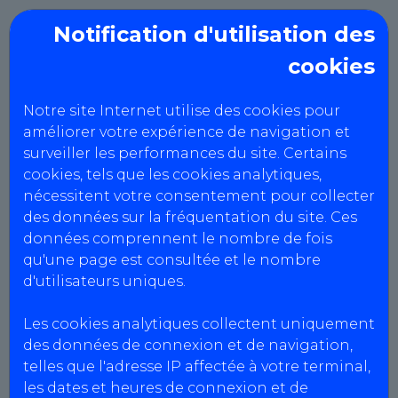
Notification d'utilisation des
cookies
WD
Notre site Internet utilise des cookies pour
Politique RGPD
améliorer votre expérience de navigation et
surveiller les performances du site. Certains
cookies, tels que les cookies analytiques,
nécessitent votre consentement pour collecter
DONNÉES PERSONNELLES
des données sur la fréquentation du site. Ces
Politique de confidentialité
données comprennent le nombre de fois
qu'une page est consultée et le nombre
AutoBilan-Systems s’engage à ce que la
d'utilisateurs uniques.
collecte et le traitement de vos données
personnelles effectués à partir du site soient
Les cookies analytiques collectent uniquement
conformes à la loi n° 78-17 du 6 janvier 1978
des données de connexion et de navigation,
modifiée, relative à l’informatique, aux fichiers
telles que l'adresse IP affectée à votre terminal,
et aux libertés (dite « Loi Informatique et
les dates et heures de connexion et de
Libertés ») et du Règlement (UE) n° 2016/679 du