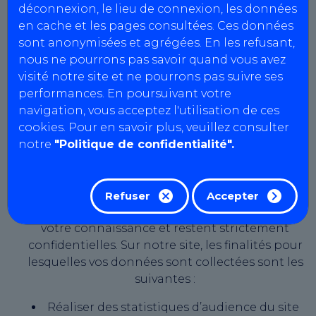
déconnexion, le lieu de connexion, les données
27 avril 2016 dit « Règlement général sur la
en cache et les pages consultées. Ces données
protection des données » (ou « RGDP »). Cette
sont anonymisées et agrégées. En les refusant,
politique décrit la manière dont AutoBilan-
nous ne pourrons pas savoir quand vous avez
Systems s’engage à collecter, utiliser et
visité notre site et ne pourrons pas suivre ses
protéger vos données personnelles.
performances. En poursuivant votre
Pourquoi vos données sont-elles
navigation, vous acceptez l'utilisation de ces
collectées ?
cookies. Pour en savoir plus, veuillez consulter
AutoBilan-Systems s’engage à traiter vos
notre
"Politique de confidentialité".
données personnelles dans le strict respect de
ces finalités, et n’entend en aucun cas les
utiliser à d’autres fins. Vos données servent
Refuser
Accepter
uniquement à des fins légitimes portées à
votre connaissance et restent strictement
confidentielles. Sur notre site, les finalités pour
lesquelles vos données sont collectées sont les
suivantes :
Réaliser des statistiques d’audience du site