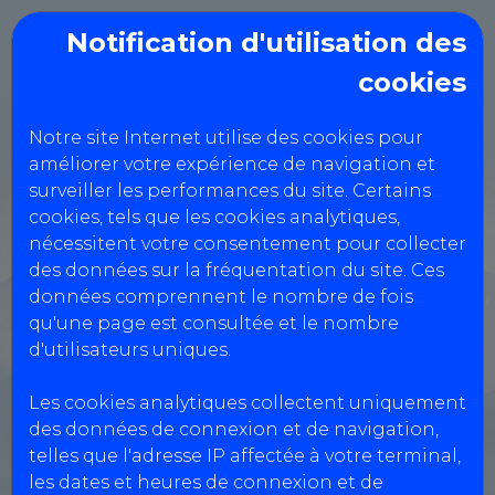
Notification d'utilisation des
cookies
Controle technique
Notre site Internet utilise des cookies pour
WD AUTO BILAN
améliorer votre expérience de navigation et
SYSTEMS
surveiller les performances du site. Certains
cookies, tels que les cookies analytiques,
nécessitent votre consentement pour collecter
11 avenue de Borde Blanche,
des données sur la fréquentation du site. Ces
données comprennent le nombre de fois
31290 VILLEFRANCHE-DE-
qu'une page est consultée et le nombre
LAURAGAIS
d'utilisateurs uniques.
0534653789
Les cookies analytiques collectent uniquement
des données de connexion et de navigation,
telles que l'adresse IP affectée à votre terminal,
Réservation Véhicules Légers
les dates et heures de connexion et de