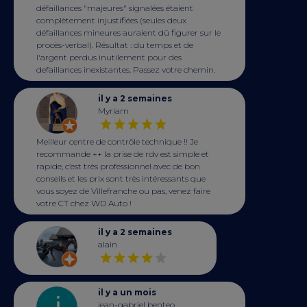
défaillances "majeures" signalées étaient
complètement injustifiées (seules deux
défaillances mineures auraient dû figurer sur le
procès-verbal). Résultat : du temps et de
l'argent perdus inutilement pour des
defaillances inexistantes. Passez votre chemin.
il y a 2 semaines
Myriam
Meilleur centre de contrôle technique !! Je
recommande ++ la prise de rdv est simple et
rapide, c’est très professionnel avec de bon
conseils et les prix sont très intéressants que
vous soyez de Villefranche ou pas, venez faire
votre CT chez WD Auto !
il y a 2 semaines
alain
il y a un mois
jean-gabriel benteo